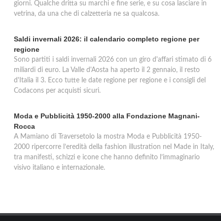
giorni. Qualche dritta su marchi e fine serie, e su cosa lasciare in
vetrina, da una che di calzetteria ne sa qualcosa.
Saldi invernali 2026: il calendario completo regione per
regione
Sono partiti i saldi invernali 2026 con un giro d'affari stimato di 6
miliardi di euro. La Valle d'Aosta ha aperto il 2 gennaio, il resto
d'Italia il 3. Ecco tutte le date regione per regione e i consigli del
Codacons per acquisti sicuri.
Moda e Pubblicità 1950-2000 alla Fondazione Magnani-
Rocca
A Mamiano di Traversetolo la mostra Moda e Pubblicità 1950-
2000 ripercorre l’eredità della fashion illustration nel Made in Italy,
tra manifesti, schizzi e icone che hanno definito l’immaginario
visivo italiano e internazionale.