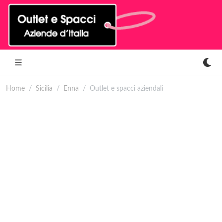
Home
Sicilia
Enna
Outlet e spacci aziendali