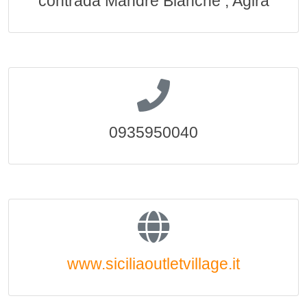
contrada Mandre Bianche , Agira
0935950040
www.siciliaoutletvillage.it