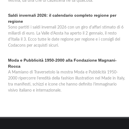
vetrina, da una che di calzetteria ne sa qualcosa.
Saldi invernali 2026: il calendario completo regione per
regione
Sono partiti i saldi invernali 2026 con un giro d'affari stimato di 6
miliardi di euro. La Valle d'Aosta ha aperto il 2 gennaio, il resto
d'Italia il 3. Ecco tutte le date regione per regione e i consigli del
Codacons per acquisti sicuri.
Moda e Pubblicità 1950-2000 alla Fondazione Magnani-
Rocca
A Mamiano di Traversetolo la mostra Moda e Pubblicità 1950-
2000 ripercorre l’eredità della fashion illustration nel Made in Italy,
tra manifesti, schizzi e icone che hanno definito l’immaginario
visivo italiano e internazionale.