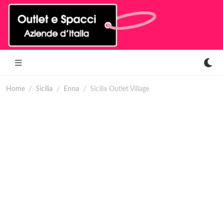
Home
Sicilia
Enna
Sicilia Outlet Village