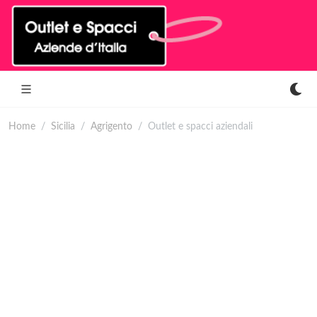
Home
Sicilia
Agrigento
Outlet e spacci aziendali