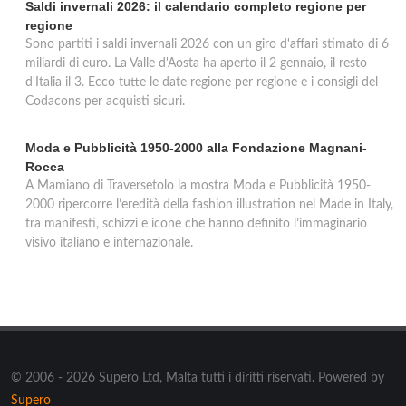
Saldi invernali 2026: il calendario completo regione per
regione
Sono partiti i saldi invernali 2026 con un giro d'affari stimato di 6
miliardi di euro. La Valle d'Aosta ha aperto il 2 gennaio, il resto
d'Italia il 3. Ecco tutte le date regione per regione e i consigli del
Codacons per acquisti sicuri.
Moda e Pubblicità 1950-2000 alla Fondazione Magnani-
Rocca
A Mamiano di Traversetolo la mostra Moda e Pubblicità 1950-
2000 ripercorre l’eredità della fashion illustration nel Made in Italy,
tra manifesti, schizzi e icone che hanno definito l’immaginario
visivo italiano e internazionale.
© 2006 - 2026 Supero Ltd, Malta tutti i diritti riservati. Powered by
Supero