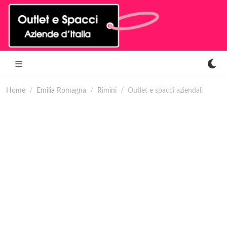
Home
Emilia Romagna
Rimini
Outlet e spacci aziendali