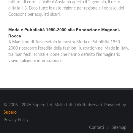
miliardi di euro. La Valle d'Aosta ha aperto il 2 gennaio, il resto
d'Italia il 3. Ecco tutte le date regione per regione e i consigli del
Codacons per acquisti sicuri.
Moda e Pubblicità 1950-2000 alla Fondazione Magnani-
Rocca
A Mamiano di Traversetolo la mostra Moda e Pubblicità 1950-
2000 ripercorre l’eredità della fashion illustration nel Made in Italy,
tra manifesti, schizzi e icone che hanno definito l’immaginario
visivo italiano e internazionale.
© 2006 - 2026 Supero Ltd, Malta tutti i diritti riservati. Powered by
Supero
Privacy Policy
Contatti
/
Sitemap