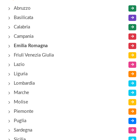
Abruzzo
superstrada Rimini-San Marino km 7, Rimini
Basilicata
Calabria
Campania
Emilia Romagna
Friuli Venezia Giulia
Lazio
Liguria
Lombardia
Marche
Molise
Piemonte
Puglia
Sardegna
Sicilia