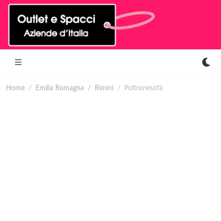
Home
Emilia Romagna
Rimini
Poltronesofà