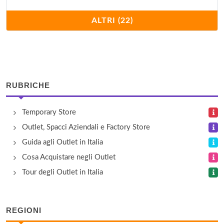
Diffusione Tessile
ALTRI (22)
via Al Mare 180, Cattolica
Fuzzi
via al Mare 727, San Giovanni Marignano
RUBRICHE
Giesse Scampoli
Temporary Store
via Macanno 55/57, Rimini
Outlet, Spacci Aziendali e Factory Store
Gilmar Outlet
Guida agli Outlet in Italia
via delle Rose 15, San Giovanni in Marignano
Cosa Acquistare negli Outlet
Tour degli Outlet in Italia
Gruppo GFT – Revedi
via Ausa 173, Coriano
REGIONI
Magazzini Generali del Mobile