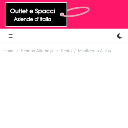
Home
Trentino Alto Adige
Trento
Manifattura Alpina