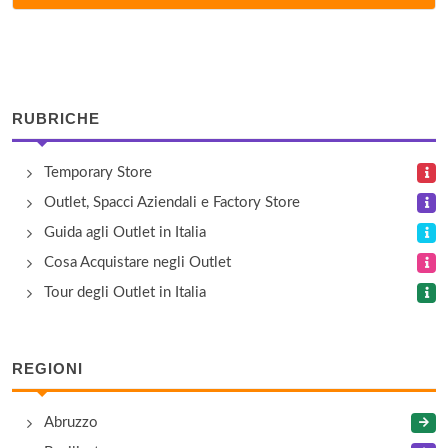
via Fiamme Gialle 34, Predazzo
Cavit
via Del ponte di Ravina 31, Trento
RUBRICHE
Cereria Ronca
Temporary Store
via della Cooperazione 13, Trento
Outlet, Spacci Aziendali e Factory Store
Confezioni Moda Italia S.r.l.
Guida agli Outlet in Italia
via Giulio Catoni 147, Trento
Cosa Acquistare negli Outlet
Tour degli Outlet in Italia
Decrestina Renato
via Palua 17, Soraga
REGIONI
Dolomiten Sportwear
Abruzzo
località Piera 2/A, Tesero