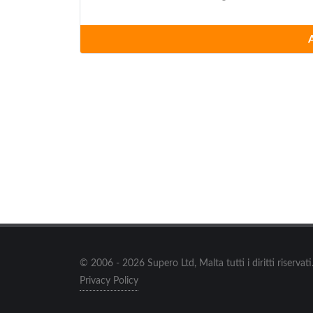
Caseificio di Predazzo
via Fiamme Gialle 34, Predazzo
Cavit
via Del ponte di Ravina 31, Trento
Confezioni Moda Italia S.r.l.
via Giulio Catoni 147, Trento
Decrestina Renato
via Palua 17, Soraga
© 2006 - 2026 Supero Ltd, Malta tutti i diritti riserva
Dolomiten Sportwear
Privacy Policy
località Piera 2/A, Tesero