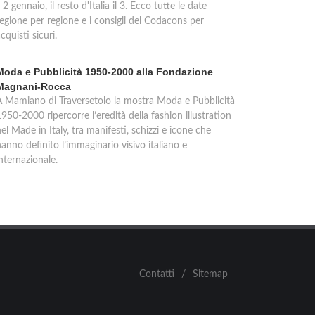
l 2 gennaio, il resto d'Italia il 3. Ecco tutte le date
regione per regione e i consigli del Codacons per
cquisti sicuri.
Moda e Pubblicità 1950-2000 alla Fondazione
Magnani-Rocca
A Mamiano di Traversetolo la mostra Moda e Pubblicità
950-2000 ripercorre l’eredità della fashion illustration
el Made in Italy, tra manifesti, schizzi e icone che
anno definito l’immaginario visivo italiano e
nternazionale.
Contatti
/
Sitemap