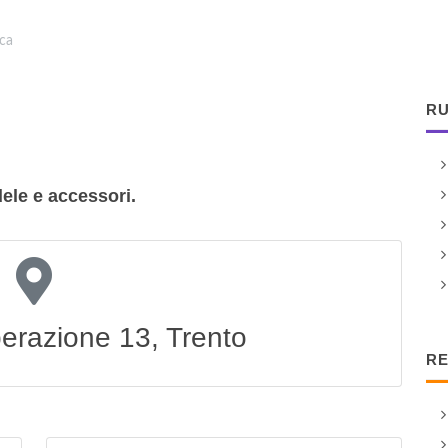
ca
RU
dele e accessori.
perazione 13, Trento
RE