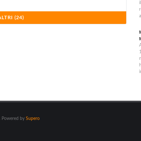
i
a
ALTRI (24)
1
n
h
i
ti. Powered by
Supero