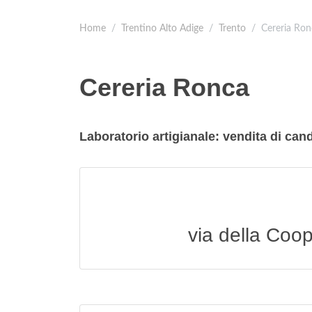
Home
Trentino Alto Adige
Trento
Cereria Ron
Cereria Ronca
Laboratorio artigianale: vendita di can
via della Coo