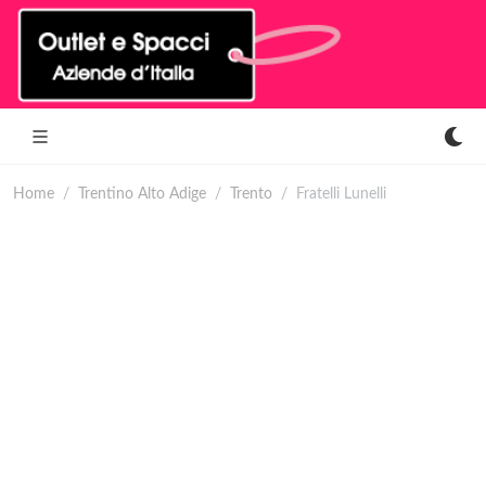
Home
Trentino Alto Adige
Trento
Fratelli Lunelli