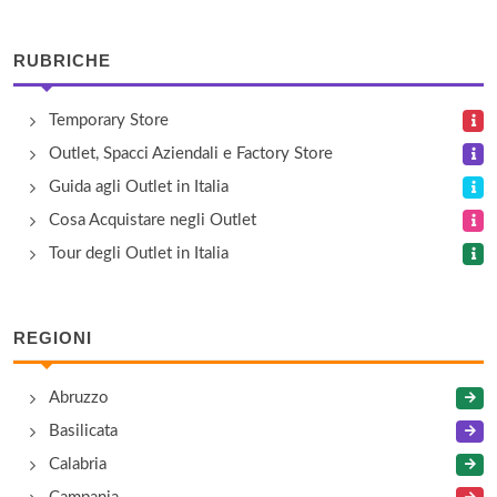
via Del ponte di Ravina 31, Trento
RUBRICHE
Cereria Ronca
Temporary Store
via della Cooperazione 13, Trento
Outlet, Spacci Aziendali e Factory Store
Confezioni Moda Italia S.r.l.
Guida agli Outlet in Italia
via Giulio Catoni 147, Trento
Cosa Acquistare negli Outlet
Tour degli Outlet in Italia
Decrestina Renato
via Palua 17, Soraga
REGIONI
Dolomiten Sportwear
Abruzzo
località Piera 2/A, Tesero
Basilicata
Calabria