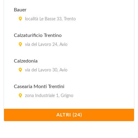
Bauer
località Le Basse 33, Trento
Calzaturificio Trentino
via del Lavoro 24, Avio
Calzedonia
via del Lavoro 30, Avio
Casearia Monti Trentini
zona Industriale 1, Grigno
Caseificio di Predazzo
ALTRI (24)
via Fiamme Gialle 34, Predazzo
Cavit