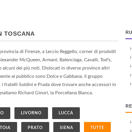
RU
IN TOSCANA
n provincia di Firenze, a Leccio Reggello, corner di prodotti
 Alexander McQueen, Armani, Balenciaga, Cavalli, Tod's,
lcuni dei più noti. Dislocati in diverse province altri
ente al pubblico sono Dolce e Gabbana, il gruppo
 i fratelli Soldini e Prada dove trovare anche accessori in
gnaliamo Richard Ginori, la Porcellana Bianca.
RE
TO
LIVORNO
LUCCA
STOIA
PRATO
SIENA
TUTTE