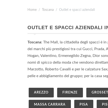
Home
Toscana
Outlet e spacci aziendali
OUTLET E SPACCI AZIENDALI 
Toscana
: The Mall, la cittadella degli spacci è i
dei marchi più prestigiosi tra cui Gucci, Prada,
Hogan, Valentino, Ermenegildo Zegna, Dior sono a
nomi di spicco della moda che vendono direttam
Marzotto, Roberto Cavalli e per le calzature Sax,
pelle e abbigliamento del gruppo; per la casa se
AREZZO
FIRENZE
GROSSE
MASSA CARRARA
PISA
PI