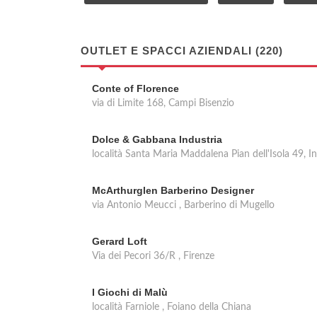
OUTLET E SPACCI AZIENDALI (220)
Conte of Florence
via di Limite 168, Campi Bisenzio
Dolce & Gabbana Industria
località Santa Maria Maddalena Pian dell'Isola 49, In
McArthurglen Barberino Designer
via Antonio Meucci , Barberino di Mugello
Gerard Loft
Via dei Pecori 36/R , Firenze
I Giochi di Malù
località Farniole , Foiano della Chiana