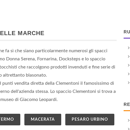
RU
NELLE MARCHE
che fa sì che siano particolarmente numerosi gli spacci
nalano Donna Serena, Fornarina, Docksteps e lo spaccio
stocchisti che raccolgono prodotti invenduti e fine serie di
 altrettanto blasonato.
unti vendita diretta della Clementoni il famosissimo di
nterno dell'azienda stessa. Lo spaccio Clementoni si trova a
sa museo di Giacomo Leopardi.
RE
FERMO
MACERATA
PESARO URBINO