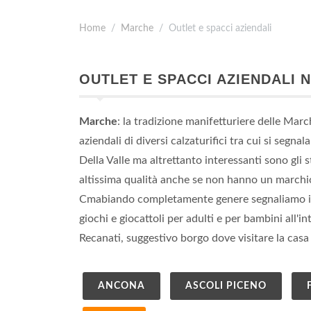
Home
Marche
Outlet e spacci aziendali
OUTLET E SPACCI AZIENDALI 
Marche
: la tradizione manifetturiere delle Mar
aziendali di diversi calzaturifici tra cui si seg
Della Valle ma altrettanto interessanti sono gli 
altissima qualità anche se non hanno un marchio
Cmabiando completamente genere segnaliamo il p
giochi e giocattoli per adulti e per bambini all'i
Recanati, suggestivo borgo dove visitare la ca
ANCONA
ASCOLI PICENO