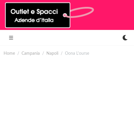
Home
Campania
Napoli
Oona L'ourse