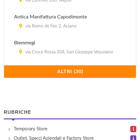
via Epomeo 280, Napoli
Antica Manifattura Capodimonte
via Remo de Feo 2, Arzano
Biemmegi
via Croce Rossa 204, San Giuseppe Vesuviano
Calzaturificio Campanile
ALTRI (30)
via Napoli 244, Arzano
Calzaturificio Melluso
viale Della Resistenza 181, Calvizzano
RUBRICHE
Camiceria Mr. Conte
Temporary Store
via Ugo Foscolo 32, Casoria
Outlet, Spacci Aziendali e Factory Store