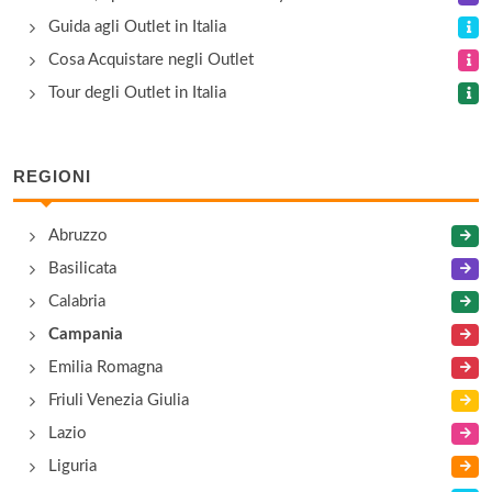
Camomilla Fineserie
Guida agli Outlet in Italia
via Benedetto Croce 6, Napoli
Cosa Acquistare negli Outlet
Tour degli Outlet in Italia
Casa d'Ambra
via Mario d'Ambra 16, Forio d'Ischia
REGIONI
Cooperativa Pastai Gragnanesi
Abruzzo
via Giovanni della Rocca 20, Gragnano
Basilicata
Calabria
Campania
Emilia Romagna
Friuli Venezia Giulia
Lazio
Liguria