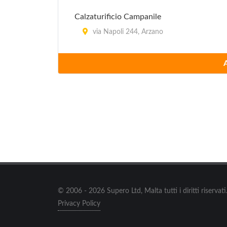
Calzaturificio Campanile
via Napoli 244, Arzano
Calzaturificio Melluso
viale Della Resistenza 181, Calvizzano
Camiceria Mr. Conte
via Ugo Foscolo 32, Casoria
Camomilla Fineserie
via Benedetto Croce 6, Napoli
Casa d'Ambra
© 2006 - 2026 Supero Ltd, Malta tutti i diritti riserva
via Mario d'Ambra 16, Forio d'Ischia
Privacy Policy