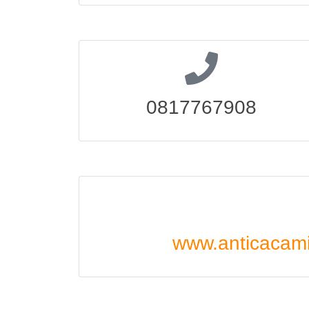
0817767908
www.anticacami