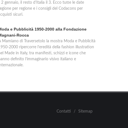
l 2 gennaio, il resto d'Italia il 3. Ecco tutte le date
regione per regione e i consigli del Codacons per
cquisti sicuri.
Moda e Pubblicità 1950-2000 alla Fondazione
Magnani-Rocca
A Mamiano di Traversetolo la mostra Moda e Pubblicità
950-2000 ripercorre l’eredità della fashion illustration
el Made in Italy, tra manifesti, schizzi e icone che
anno definito l’immaginario visivo italiano e
nternazionale.
Contatti
/
Sitemap