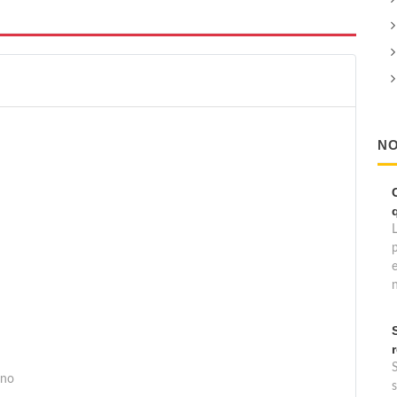
NO
L
p
e
S
ano
s