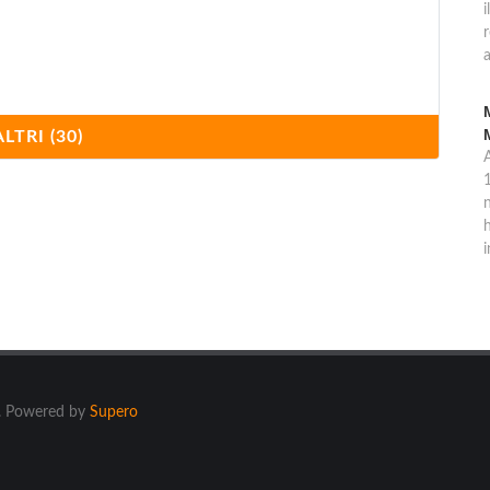
i
a
ALTRI (30)
1
n
h
i
ti. Powered by
Supero