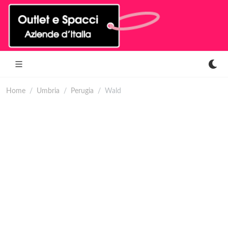
Home
Umbria
Perugia
Wald