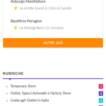
Asburgo Manifatture
via Achille Grandi 6, Città di Castello
Baulificio Perugino
via Pierluigi Nervi 13, Corciano
Bettini Germano
ALTRI (63)
via Tiberina Sud 320, Deruta
Bolle di Sapone
via Ponchielli 35, Corciano
RUBRICHE
Brunello Cucinelli
Temporary Store
piazza Alberto Dalla Chiesa 6, Solomeo
Outlet, Spacci Aziendali e Factory Store
Calzaturificio Soldini
Guida agli Outlet in Italia