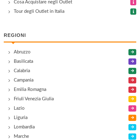
via Molise 5/7, Città della Pieve
Cosa Acquistare negli Outlet
Tour degli Outlet in Italia
Camiceria Etrusca
viale Romagna 73, Città di Castello
REGIONI
Camiceria Nino Castello
Abruzzo
via Antonio Gramsci 140, Corciano
Basilicata
Calabria
Campania
Emilia Romagna
Friuli Venezia Giulia
Lazio
Liguria
Lombardia
Marche