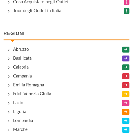
via Molise 5/7, Città della Pieve
Cosa Acquistare negli Outlet
Tour degli Outlet in Italia
Camiceria Etrusca
viale Romagna 73, Città di Castello
REGIONI
Camiceria Nino Castello
Abruzzo
via Antonio Gramsci 140, Corciano
Basilicata
Calabria
Campania
Emilia Romagna
Friuli Venezia Giulia
Lazio
Liguria
Lombardia
Marche