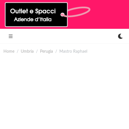
Home
Umbria
Perugia
Mastro Raphael