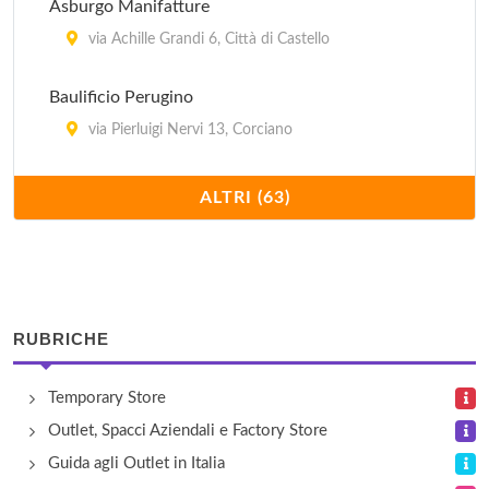
Asburgo Manifatture
via Achille Grandi 6, Città di Castello
Baulificio Perugino
via Pierluigi Nervi 13, Corciano
Bettini Germano
ALTRI (63)
via Tiberina Sud 320, Deruta
Bolle di Sapone
via Ponchielli 35, Corciano
RUBRICHE
Brunello Cucinelli
Temporary Store
piazza Alberto Dalla Chiesa 6, Solomeo
Outlet, Spacci Aziendali e Factory Store
Calzaturificio Soldini
Guida agli Outlet in Italia