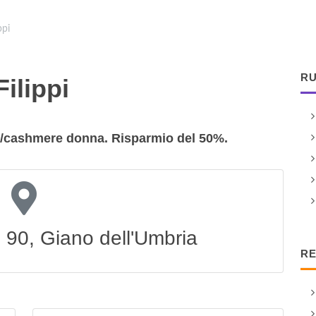
ppi
RU
Filippi
ia/cashmere donna. Risparmio del 50%.
 90, Giano dell'Umbria
RE