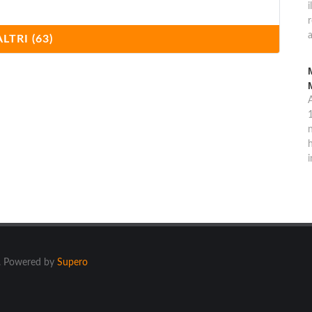
i
a
ALTRI (63)
1
n
h
i
ti. Powered by
Supero