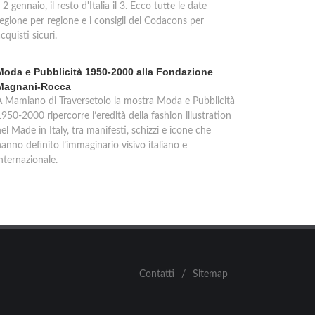
l 2 gennaio, il resto d'Italia il 3. Ecco tutte le date
regione per regione e i consigli del Codacons per
cquisti sicuri.
Moda e Pubblicità 1950-2000 alla Fondazione
Magnani-Rocca
A Mamiano di Traversetolo la mostra Moda e Pubblicità
950-2000 ripercorre l’eredità della fashion illustration
el Made in Italy, tra manifesti, schizzi e icone che
anno definito l’immaginario visivo italiano e
nternazionale.
Contatti
/
Sitemap