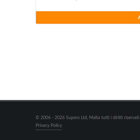
Bettini Germano
via Tiberina Sud 320, Deruta
Bolle di Sapone
via Ponchielli 35, Corciano
Brunello Cucinelli
piazza Alberto Dalla Chiesa 6, Solomeo
Calzaturificio Soldini
via Molise 5/7, Città della Pieve
© 2006 - 2026 Supero Ltd, Malta tutti i diritti riserva
Camiceria Etrusca
Privacy Policy
viale Romagna 73, Città di Castello