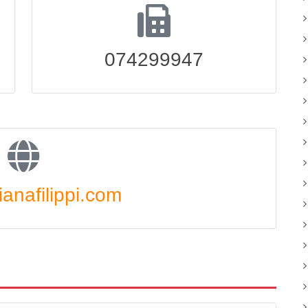
074299947
anafilippi.com