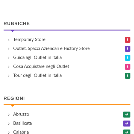
Bolle di Sapone
via Ponchielli 35, Corciano
RUBRICHE
Brunello Cucinelli
Temporary Store
piazza Alberto Dalla Chiesa 6, Solomeo
Outlet, Spacci Aziendali e Factory Store
Calzaturificio Soldini
Guida agli Outlet in Italia
via Molise 5/7, Città della Pieve
Cosa Acquistare negli Outlet
Tour degli Outlet in Italia
Camiceria Etrusca
viale Romagna 73, Città di Castello
REGIONI
Camiceria Nino Castello
Abruzzo
via Antonio Gramsci 140, Corciano
Basilicata
Calabria