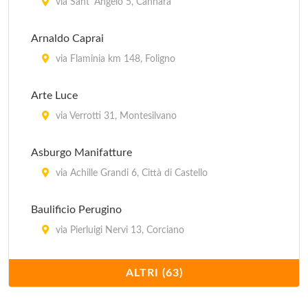
via Sant' Angelo 5, Cannara
Arnaldo Caprai
via Flaminia km 148, Foligno
Arte Luce
via Verrotti 31, Montesilvano
Asburgo Manifatture
via Achille Grandi 6, Città di Castello
Baulificio Perugino
via Pierluigi Nervi 13, Corciano
Bettini Germano
ALTRI (63)
via Tiberina Sud 320, Deruta