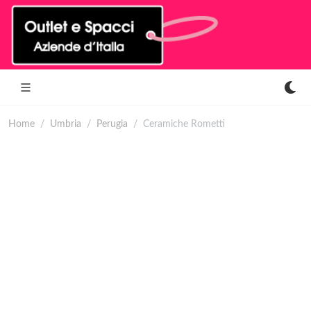
Home
Umbria
Perugia
Ceramiche Rometti