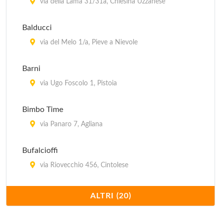
via della Lama 31/31a, Chiesina Uzzanese
Balducci
via del Melo 1/a, Pieve a Nievole
Barni
via Ugo Foscolo 1, Pistoia
Bimbo Time
via Panaro 7, Agliana
Bufalcioffi
via Riovecchio 456, Cintolese
Calzaturificio Lunik
ALTRI (20)
via Francesca 201, Monsummano Terme