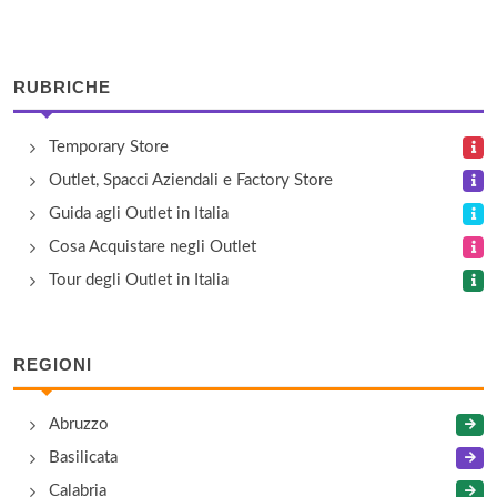
Calzedonia
viale Adua 176, Pistoia
RUBRICHE
Cinelli Piume e Piumini
Temporary Store
via Cessana 3/5, Buggiano
Outlet, Spacci Aziendali e Factory Store
Confezioni Alba
Guida agli Outlet in Italia
via Statale Fiorentina 165, Olmi
Cosa Acquistare negli Outlet
Tour degli Outlet in Italia
Coralba
via delle Melocche 459, Olmi
REGIONI
DubinSport
Abruzzo
via Lucchese 105, Uzzano
Basilicata
Calabria