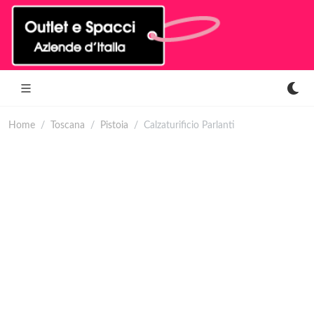
Home
Toscana
Pistoia
Calzaturificio Parlanti