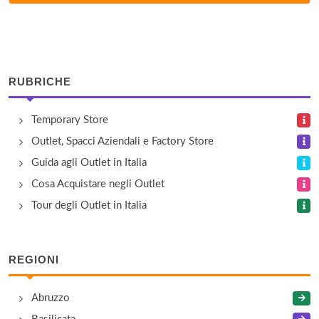
via Vittorio Veneto 55, Capolona
Calzaturificio Pratesi
via Dante Alighieri 83, Ambra
RUBRICHE
Calzaturificio Soldini
Temporary Store
via della Battaglia 19, Anghiari
Outlet, Spacci Aziendali e Factory Store
Calzaturificio Soldini
Guida agli Outlet in Italia
via Vittorio Veneto 55 a-b-c, Capolona
Cosa Acquistare negli Outlet
Tour degli Outlet in Italia
Camiceria Dalessandro Srl
via Arezzo 130/a, Foiano della Chiana
REGIONI
Cantarelli & C.
Abruzzo
strada Statale 71 143/144, Arezzo