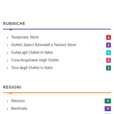
Calzaturificio Pratesi
via Dante Alighieri 83, Ambra
RUBRICHE
Calzaturificio Soldini
Temporary Store
via della Battaglia 19, Anghiari
Outlet, Spacci Aziendali e Factory Store
Calzaturificio Soldini
Guida agli Outlet in Italia
via Vittorio Veneto 55 a-b-c, Capolona
Cosa Acquistare negli Outlet
Tour degli Outlet in Italia
Camiceria Dalessandro Srl
via Arezzo 130/a, Foiano della Chiana
REGIONI
Cantarelli & C.
Abruzzo
strada Statale 71 143/144, Arezzo
Basilicata