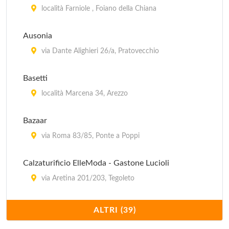
località Farniole , Foiano della Chiana
Ausonia
via Dante Alighieri 26/a, Pratovecchio
Basetti
località Marcena 34, Arezzo
Bazaar
via Roma 83/85, Ponte a Poppi
Calzaturificio ElleModa - Gastone Lucioli
via Aretina 201/203, Tegoleto
Calzaturificio Fratelli Soldini
ALTRI (39)
via Vittorio Veneto 55, Capolona