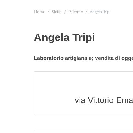
Home
Sicilia
Palermo
Angela Tripi
Angela Tripi
Laboratorio artigianale; vendita di ogget
via Vittorio E