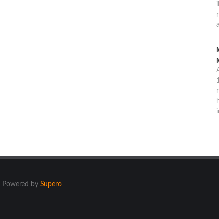
i
a
1
n
h
i
ti. Powered by
Supero