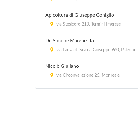
Apicoltura di Giuseppe Coniglio
via Stesicoro 210, Termini Imerese
De Simone Margherita
via Lanza di Scalea Giuseppe 960, Palermo
Nicolò Giuliano
via Circonvallazione 25, Monreale
Olii Tomasello
Via Pietro Nenni 15, Casteldaccia
Olii Tomasello
via Pietro Nenni 15, Casteldaccia