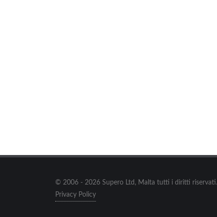
Vini Corvo
via Nazionale , Casteldaccia
© 2006 - 2026 Supero Ltd, Malta tutti i diritti riserva
Privacy Policy