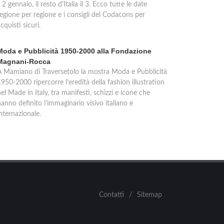
l 2 gennaio, il resto d'Italia il 3. Ecco tutte le date
regione per regione e i consigli del Codacons per
cquisti sicuri.
Moda e Pubblicità 1950-2000 alla Fondazione
Magnani-Rocca
A Mamiano di Traversetolo la mostra Moda e Pubblicità
950-2000 ripercorre l’eredità della fashion illustration
el Made in Italy, tra manifesti, schizzi e icone che
anno definito l’immaginario visivo italiano e
nternazionale.
Contatti
/
Sitemap