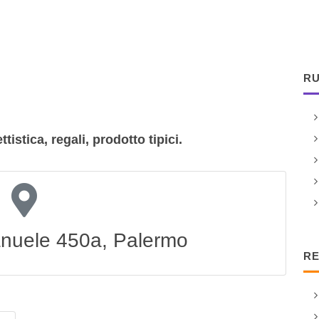
RU
tistica, regali, prodotto tipici.
manuele 450a, Palermo
RE