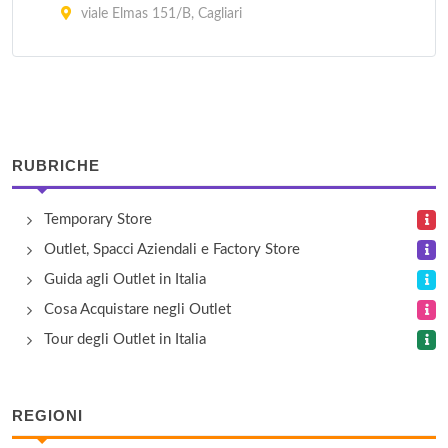
viale Elmas 151/B, Cagliari
L'Antico Telaio
via Lazio 3, Assemini
Laboratorio Tessile Corona di Fanunza
RUBRICHE
via Sarrabus 3, Muravera
Temporary Store
Sardinia Outlet Village
Outlet, Spacci Aziendali e Factory Store
strada statale 131 10.80, Sestu
Guida agli Outlet in Italia
Cosa Acquistare negli Outlet
Tour degli Outlet in Italia
REGIONI