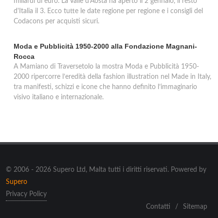
miliardi di euro. La Valle d'Aosta ha aperto il 2 gennaio, il resto
d'Italia il 3. Ecco tutte le date regione per regione e i consigli del
Codacons per acquisti sicuri.
Moda e Pubblicità 1950-2000 alla Fondazione Magnani-
Rocca
A Mamiano di Traversetolo la mostra Moda e Pubblicità 1950-
2000 ripercorre l’eredità della fashion illustration nel Made in Italy,
tra manifesti, schizzi e icone che hanno definito l’immaginario
visivo italiano e internazionale.
© 2006 - 2026 Supero Ltd, Malta tutti i diritti riservati. Powered by
Supero
Privacy Policy
Contatti
/
Sitemap