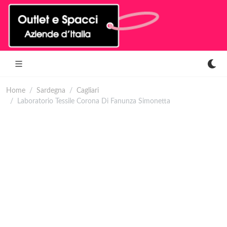
Home
Sardegna
Cagliari
Laboratorio Tessile Corona Di Fanunza Simonetta