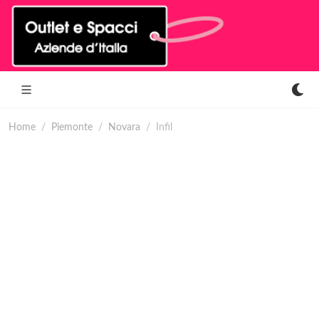
Home
Piemonte
Novara
Infil