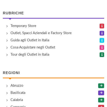
via Umberto I 18, Gargallo
RUBRICHE
Bassetti
Temporary Store
via Mazzini 1/a, Galliate
Outlet, Spacci Aziendali e Factory Store
Biscottificio Camporelli
Guida agli Outlet in Italia
vicolo Monte Ariolo 3, Novara
Cosa Acquistare negli Outlet
Tour degli Outlet in Italia
Bormioli
via San Martino di Zusiagna , Vicolungo
REGIONI
Bottega Verde
Abruzzo
via San Martino di Giusagna , Vicolungo
Basilicata
Calabria