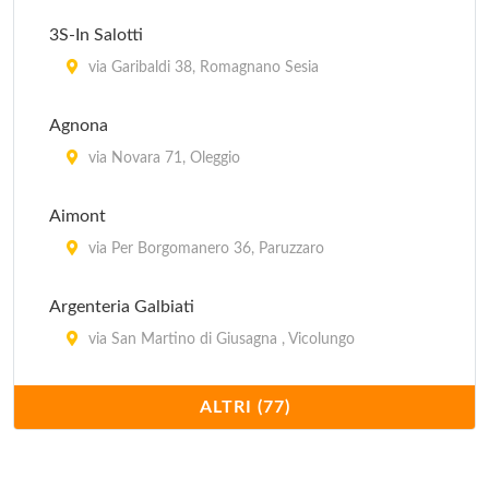
3S-In Salotti
via Garibaldi 38, Romagnano Sesia
Agnona
via Novara 71, Oleggio
Aimont
via Per Borgomanero 36, Paruzzaro
Argenteria Galbiati
via San Martino di Giusagna , Vicolungo
Barazzoni Outlet
ALTRI (77)
via Monterosa 28, Paruzzaro
Baroli Cesare & Co