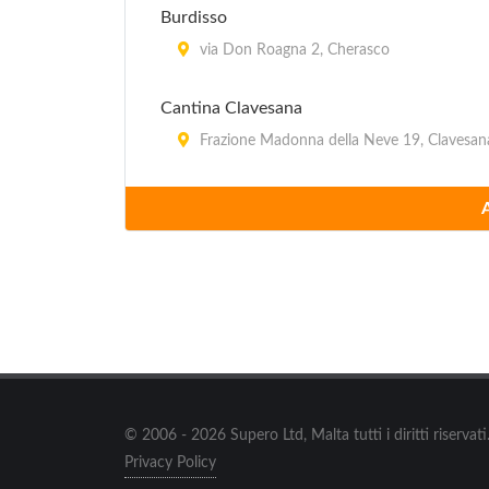
Burdisso
via Don Roagna 2, Cherasco
Cantina Clavesana
Frazione Madonna della Neve 19, Clavesan
Cantine di Govone
via Umberto I 46, Govone
Centro Liquidazione Mobili
via Saluzzo 41, Casalgrasso
Cuneo Stock Center
via Vecchia di Cuneo 49, Mondovì Pogliola
© 2006 - 2026 Supero Ltd, Malta tutti i diritti riserva
Privacy Policy
Factory Super Store