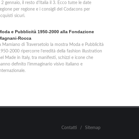
l 2 gennaio, il resto d'Italia il 3. Ecco tutte le date
regione per regione e i consigli del Codacons per
cquisti sicuri.
Moda e Pubblicità 1950-2000 alla Fondazione
Magnani-Rocca
A Mamiano di Traversetolo la mostra Moda e Pubblicità
950-2000 ripercorre l’eredità della fashion illustration
el Made in Italy, tra manifesti, schizzi e icone che
anno definito l’immaginario visivo italiano e
nternazionale.
Contatti
/
Sitemap