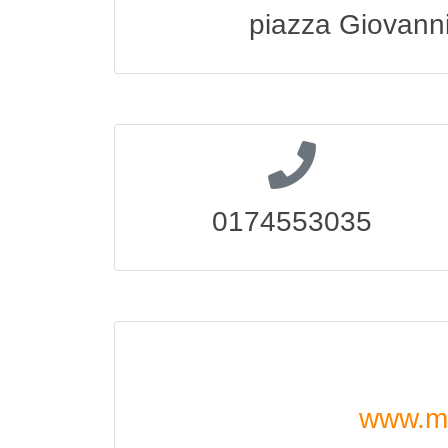
piazza Giovann
0174553035
www.mo