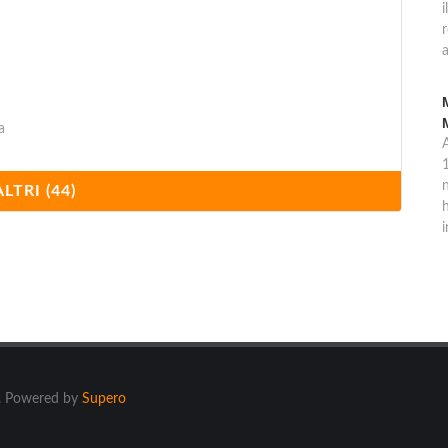
i
a
a
1
n
ALTRI (44)
h
i
ti. Powered by
Supero