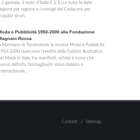
l 2 gennaio, il resto d'Italia il 3. Ecco tutte le date
regione per regione e i consigli del Codacons per
cquisti sicuri.
Moda e Pubblicità 1950-2000 alla Fondazione
Magnani-Rocca
A Mamiano di Traversetolo la mostra Moda e Pubblicità
950-2000 ripercorre l’eredità della fashion illustration
el Made in Italy, tra manifesti, schizzi e icone che
anno definito l’immaginario visivo italiano e
nternazionale.
Contatti
/
Sitemap