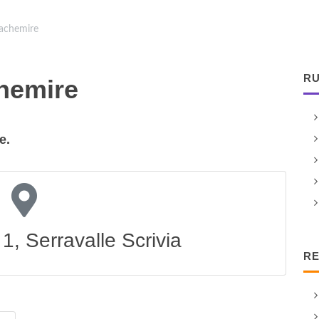
achemire
RU
hemire
e.
1, Serravalle Scrivia
RE