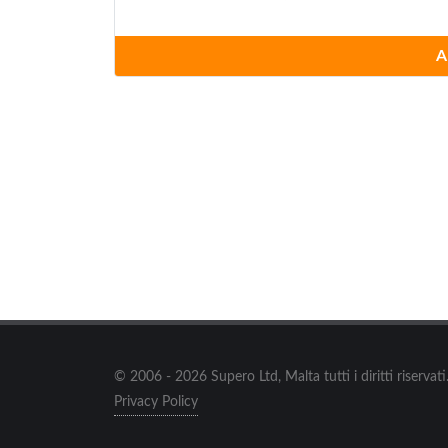
Alexander & Nicolette
A
via della Moda 1, Serravalle Scrivia
Allen-Edmonds
via della Moda 1, Serravalle Scrivia
AND
via della Moda 1, Serravalle Scrivia
Antos
Cascina Prota Bassa 12, Ozzano
© 2006 - 2026 Supero Ltd, Malta tutti i diritti riserva
Arena
Privacy Policy
via della Moda 1, Serravalle Scrivia