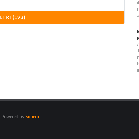
i
a
LTRI (193)
1
n
h
i
ti. Powered by
Supero