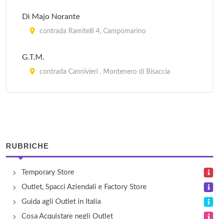
Di Majo Norante
contrada Ramitelli 4, Campomarino
G.T.M.
contrada Cannivieri , Montenero di Bisaccia
Molidolce
via Cristoforo Colombo , Campochiaro
Torrone del Molise
RUBRICHE
via Maiella 150, Bojano
Temporary Store
Outlet, Spacci Aziendali e Factory Store
Guida agli Outlet in Italia
Cosa Acquistare negli Outlet