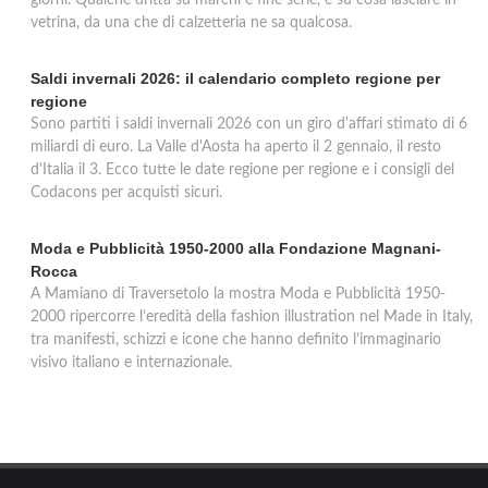
giorni. Qualche dritta su marchi e fine serie, e su cosa lasciare in
vetrina, da una che di calzetteria ne sa qualcosa.
Saldi invernali 2026: il calendario completo regione per
regione
Sono partiti i saldi invernali 2026 con un giro d'affari stimato di 6
miliardi di euro. La Valle d'Aosta ha aperto il 2 gennaio, il resto
d'Italia il 3. Ecco tutte le date regione per regione e i consigli del
Codacons per acquisti sicuri.
Moda e Pubblicità 1950-2000 alla Fondazione Magnani-
Rocca
A Mamiano di Traversetolo la mostra Moda e Pubblicità 1950-
2000 ripercorre l’eredità della fashion illustration nel Made in Italy,
tra manifesti, schizzi e icone che hanno definito l’immaginario
visivo italiano e internazionale.