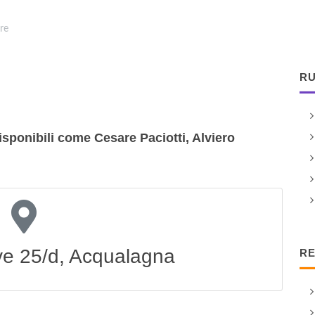
re
RU
disponibili come Cesare Paciotti, Alviero
e 25/d, Acqualagna
RE