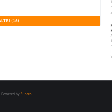
i
a
ALTRI (16)
1
n
h
i
ti. Powered by
Supero