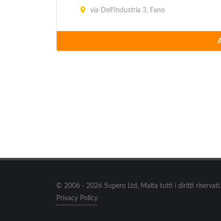
via Dell'Industria 3, Fano
Cooperativa Olivicola
via Bellaria 2, Cartoceto
Fattorie Marchigiane
via Cerbara 81, Montemaggiore al Metauro
Freeport
via delle Esposizioni 9, Pesaro
Gruppo Gabriella Frattini
via Flaminia 128, Fano
© 2006 - 2026 Supero Ltd, Malta tutti i diritti riserva
Privacy Policy
John Ashfield
via dell'Esposizione 8, Pesaro