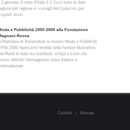
l 2 gennaio, il resto d'Italia il 3. Ecco tutte le date
regione per regione e i consigli del Codacons per
cquisti sicuri.
Moda e Pubblicità 1950-2000 alla Fondazione
Magnani-Rocca
A Mamiano di Traversetolo la mostra Moda e Pubblicità
950-2000 ripercorre l’eredità della fashion illustration
el Made in Italy, tra manifesti, schizzi e icone che
anno definito l’immaginario visivo italiano e
nternazionale.
Contatti
/
Sitemap