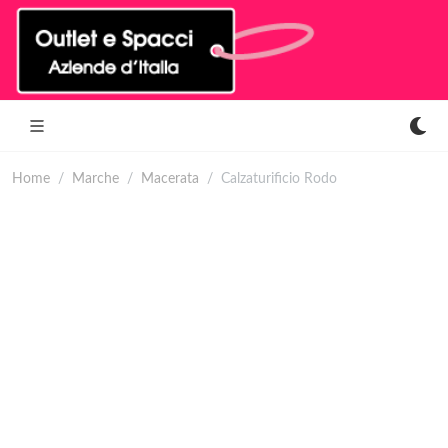
Home
Marche
Macerata
Calzaturificio Rodo