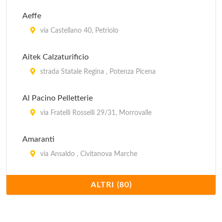
Aeffe
via Castellano 40, Petriolo
Aitek Calzaturificio
strada Statale Regina , Potenza Picena
Al Pacino Pelletterie
via Fratelli Rosselli 29/31, Morrovalle
Amaranti
via Ansaldo , Civitanova Marche
Arena Italia
ALTRI (80)
contrada Cisterna 84/85, Tolentino
Armani Factory Store