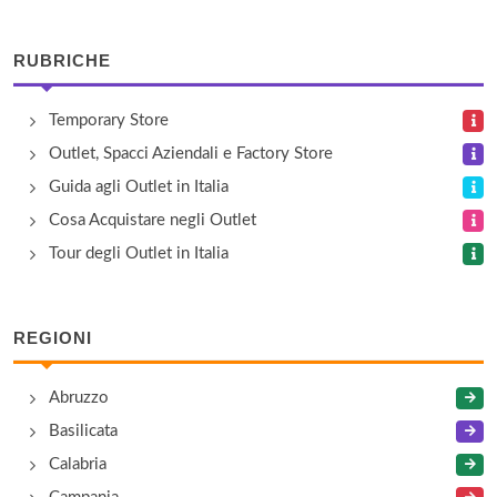
via Merloni 10, Matelica
RUBRICHE
Artigianato del giunco
Temporary Store
via Leonardo da Vinci 25/27, Appignano
Outlet, Spacci Aziendali e Factory Store
Azienda Agricola Vitivinicola Capinera
Guida agli Outlet in Italia
contrada Crocette 12/16, Morrovalle
Cosa Acquistare negli Outlet
Tour degli Outlet in Italia
Bartolazzi Renzo
frazione Bivio Maddalena , Muccia
REGIONI
Bastianelli
Abruzzo
via Di Vittorio 55, Monte San Giusto
Basilicata
Calabria