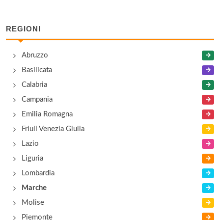
Che Donna By Glamour
via Achille Grandi 1, Filottrano
REGIONI
Confezioni Elegant
Abruzzo
viale Moscatelli 41, Arcevia
Basilicata
Calabria
Campania
Emilia Romagna
Friuli Venezia Giulia
Lazio
Liguria
Lombardia
Marche
Molise
Piemonte