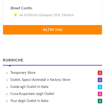
Bimef Confin
via di Vittorio Giuseppe 10/d, Fabriano
Calzaturificio Farfalla
ALTRI (46)
via San Giuseppe 21/22, Camerata Picena
Camiceria Smeralda
via Alessandro Volta 4, Camerano
RUBRICHE
Casaccia
Temporary Store
strada Statale 76 5, Chiaravalle
Outlet, Spacci Aziendali e Factory Store
Castiflex
Guida agli Outlet in Italia
via Madonna del Piano 49, Arcevia
Cosa Acquistare negli Outlet
Tour degli Outlet in Italia