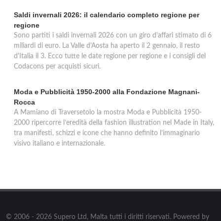
Saldi invernali 2026: il calendario completo regione per
regione
Sono partiti i saldi invernali 2026 con un giro d'affari stimato di 6
miliardi di euro. La Valle d'Aosta ha aperto il 2 gennaio, il resto
d'Italia il 3. Ecco tutte le date regione per regione e i consigli del
Codacons per acquisti sicuri.
Moda e Pubblicità 1950-2000 alla Fondazione Magnani-
Rocca
A Mamiano di Traversetolo la mostra Moda e Pubblicità 1950-
2000 ripercorre l’eredità della fashion illustration nel Made in Italy,
tra manifesti, schizzi e icone che hanno definito l’immaginario
visivo italiano e internazionale.
© 2006 - 2026 Supero Ltd, Malta tutti i diritti riservati. Powered by