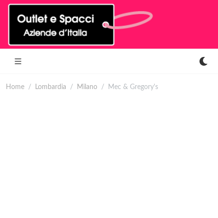
Home
Lombardia
Milano
Mec & Gregory's