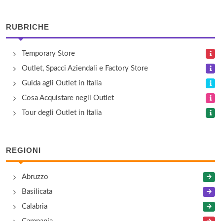
via Muratori 13/a, Milano
RUBRICHE
Angelo Marchesi
Temporary Store
via Solferino 11, Milano
Outlet, Spacci Aziendali e Factory Store
Ann Taybol
Guida agli Outlet in Italia
via Solferino 12, Milano
Cosa Acquistare negli Outlet
Tour degli Outlet in Italia
Anna Cristy
via Berlinguer 17/b, Cornate d'Adda
REGIONI
Antonella
Abruzzo
via Varese 13, Muggiò
Basilicata
Calabria