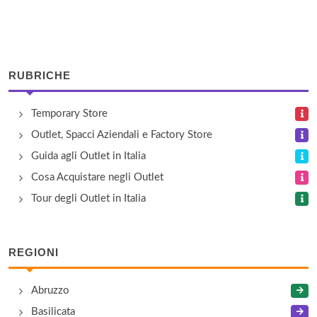
Alviero Martini Factory Store
via Muratori 13/a, Milano
RUBRICHE
Angelo Marchesi
Temporary Store
via Solferino 11, Milano
Outlet, Spacci Aziendali e Factory Store
Ann Taybol
Guida agli Outlet in Italia
via Solferino 12, Milano
Cosa Acquistare negli Outlet
Tour degli Outlet in Italia
Anna Cristy
via Berlinguer 17/b, Cornate d'Adda
REGIONI
Antonella
Abruzzo
via Varese 13, Muggiò
Basilicata