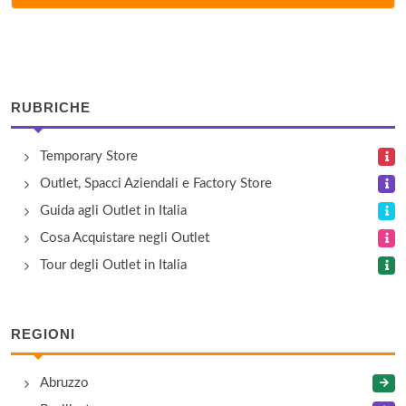
via Spirano 8, Brignano Gera D'Adda
Calzificio M. Bresciani
via Campo Romano 34/36, Spirano
RUBRICHE
Camiceria Mark
Temporary Store
via Al Ponte 27, Ghisalba
Outlet, Spacci Aziendali e Factory Store
Cereria L. Bertoncini
Guida agli Outlet in Italia
via Trento 28, Curno
Cosa Acquistare negli Outlet
Tour degli Outlet in Italia
Cererie Pernici
via Correnti 49, Bergamo
REGIONI
Compagnoni Matilde
Abruzzo
via Antignano 27/29, Cologno al Serio