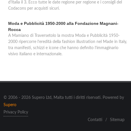
d'Italia il 3. Ecco tutte le date regione per regione e i consigli del
Codacons per acquisti sicuri.
Moda e Pubblicità 1950-2000 alla Fondazione Magnani-
Rocca
A Mamiano di Traversetolo la mostra Moda e Pubblicità 1950-
2000 ripercorre l’eredità della fashion illustration nel Made in Italy,
tra manifesti, schizzi e icone che hanno definito l’immaginario
visivo italiano e internazionale.
© 2006 - 2026 Supero Ltd, Malta tutti i diritti riservati. Powered by
Supero
Privacy Policy
Contatti
/
Sitemap