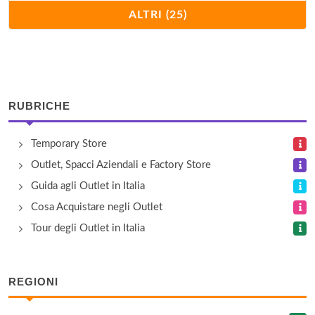
Superiore
ALTRI (25)
Ipersoap Albissola Marina
Via dell'Oratorio 38, Albissola Marina
Ipersoap Borghetto Santo Spirito
RUBRICHE
Via Dante 7R, Borghetto Santo Spirito
Temporary Store
Ipersoap Cairo Montenotte
Outlet, Spacci Aziendali e Factory Store
Via XX Settembre 2-3, Cairo Montenotte
Guida agli Outlet in Italia
Cosa Acquistare negli Outlet
Ipersoap Carcare
Tour degli Outlet in Italia
Via Giuseppe Garibaldi 115, Carcare
Ipersoap Ceriale
REGIONI
Via Aurelia 70, Ceriale