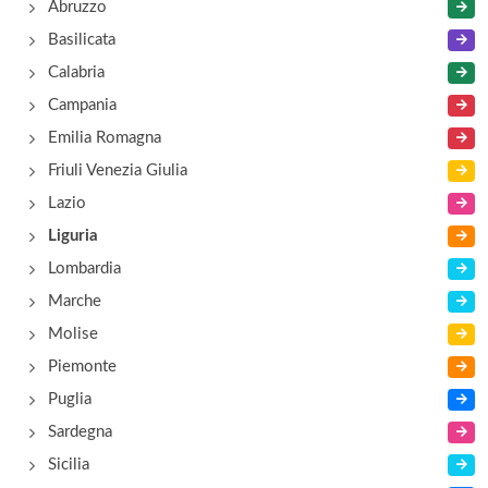
Abruzzo
Ipersoap Finale Ligure
Basilicata
Viale Dante Alighieri 2-4-6-8, Finale Ligure
Calabria
Campania
Emilia Romagna
Friuli Venezia Giulia
Lazio
Liguria
Lombardia
Marche
Molise
Piemonte
Puglia
Sardegna
Sicilia