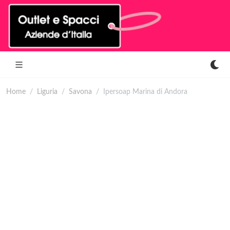
Home
Liguria
Savona
Ipersoap Marina di Andora