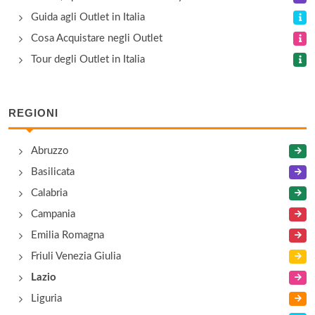
Andrea Fabiani
Guida agli Outlet in Italia
via Frattina 126/127, Roma
Cosa Acquistare negli Outlet
Tour degli Outlet in Italia
Appia Outlet
via Appia Nuova 391, Roma
REGIONI
Arfango
Abruzzo
via della Pace , Valmontone
Basilicata
Calabria
Campania
Emilia Romagna
Friuli Venezia Giulia
Lazio
Liguria