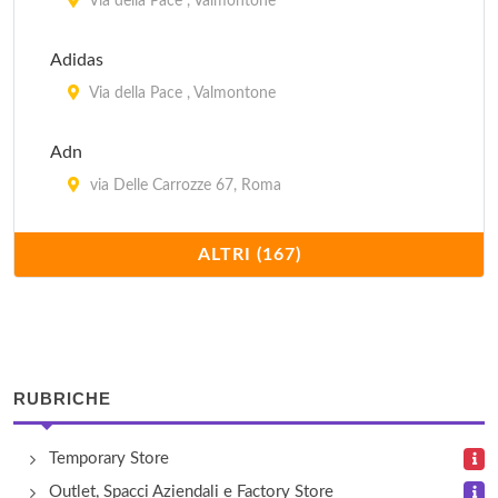
Via della Pace , Valmontone
Adidas
Via della Pace , Valmontone
Adn
via Delle Carrozze 67, Roma
Agnona
ALTRI (167)
via Ponte di Piscina Cupa , Castel Romano
Alicanti
vicolo Sterparone 1, Frascati
RUBRICHE
Alicanti
Temporary Store
via Latina 57/f, Roma
Outlet, Spacci Aziendali e Factory Store