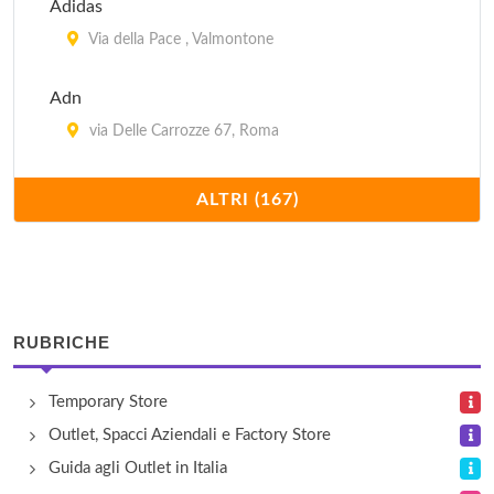
Adidas
Via della Pace , Valmontone
Adn
via Delle Carrozze 67, Roma
Agnona
ALTRI (167)
via Ponte di Piscina Cupa , Castel Romano
Alicanti
vicolo Sterparone 1, Frascati
RUBRICHE
Alicanti
Temporary Store
via Latina 57/f, Roma
Outlet, Spacci Aziendali e Factory Store
Andrea Fabiani
Guida agli Outlet in Italia