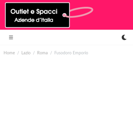
Home
Lazio
Roma
Fusodoro Emporio