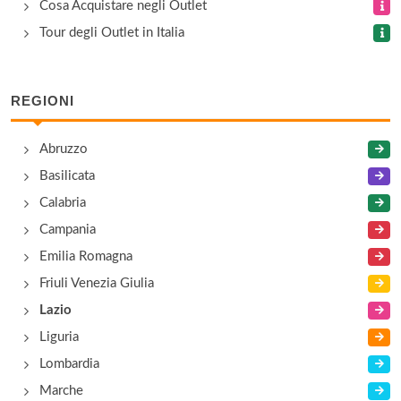
via Frattina 126/127, Roma
Cosa Acquistare negli Outlet
Tour degli Outlet in Italia
Appia Outlet
via Appia Nuova 391, Roma
REGIONI
Arfango
Abruzzo
via della Pace , Valmontone
Basilicata
Calabria
Campania
Emilia Romagna
Friuli Venezia Giulia
Lazio
Liguria
Lombardia
Marche