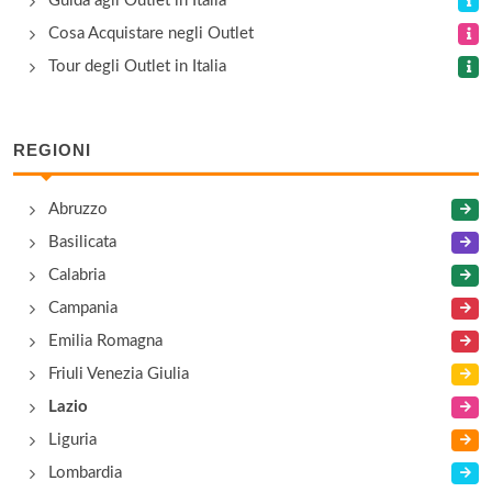
Guida agli Outlet in Italia
via Frattina 126/127, Roma
Cosa Acquistare negli Outlet
Tour degli Outlet in Italia
Appia Outlet
via Appia Nuova 391, Roma
REGIONI
Arfango
Abruzzo
via della Pace , Valmontone
Basilicata
Calabria
Campania
Emilia Romagna
Friuli Venezia Giulia
Lazio
Liguria
Lombardia