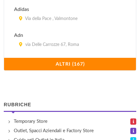
Adidas
Via della Pace , Valmontone
Adn
via Delle Carrozze 67, Roma
Agnona
ALTRI (167)
via Ponte di Piscina Cupa , Castel Romano
Alicanti
vicolo Sterparone 1, Frascati
RUBRICHE
Alicanti
Temporary Store
via Latina 57/f, Roma
Outlet, Spacci Aziendali e Factory Store
Andrea Fabiani