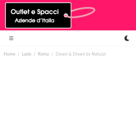
Home
Lazio
Roma
Divani & Divani by Natuzzi