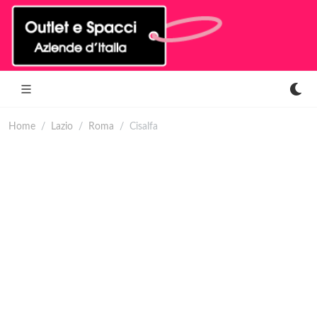
Home
Lazio
Roma
Cisalfa