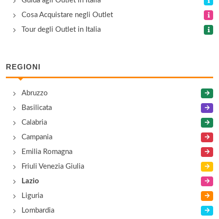
Guida agli Outlet in Italia
via Frattina 126/127, Roma
Cosa Acquistare negli Outlet
Tour degli Outlet in Italia
Appia Outlet
via Appia Nuova 391, Roma
REGIONI
Arfango
Abruzzo
via della Pace , Valmontone
Basilicata
Calabria
Campania
Emilia Romagna
Friuli Venezia Giulia
Lazio
Liguria
Lombardia