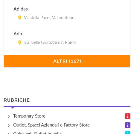
Adidas
Via della Pace , Valmontone
Adn
via Delle Carrozze 67, Roma
Agnona
ALTRI (167)
via Ponte di Piscina Cupa , Castel Romano
Alicanti
vicolo Sterparone 1, Frascati
RUBRICHE
Alicanti
Temporary Store
via Latina 57/f, Roma
Outlet, Spacci Aziendali e Factory Store
Andrea Fabiani