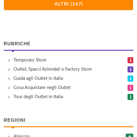
Agnona
ALTRI (167)
via Ponte di Piscina Cupa , Castel Romano
Alicanti
vicolo Sterparone 1, Frascati
RUBRICHE
Alicanti
Temporary Store
via Latina 57/f, Roma
Outlet, Spacci Aziendali e Factory Store
Andrea Fabiani
Guida agli Outlet in Italia
via Frattina 126/127, Roma
Cosa Acquistare negli Outlet
Tour degli Outlet in Italia
Appia Outlet
via Appia Nuova 391, Roma
REGIONI
Arfango
Abruzzo