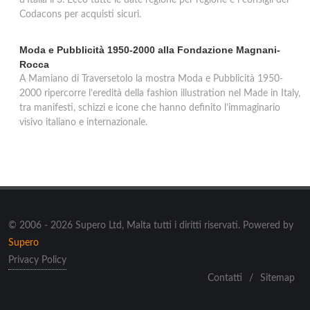
d'Italia il 3. Ecco tutte le date regione per regione e i consigli del
Codacons per acquisti sicuri.
Moda e Pubblicità 1950-2000 alla Fondazione Magnani-
Rocca
A Mamiano di Traversetolo la mostra Moda e Pubblicità 1950-
2000 ripercorre l’eredità della fashion illustration nel Made in Italy,
tra manifesti, schizzi e icone che hanno definito l’immaginario
visivo italiano e internazionale.
© 2006 - 2026 Supero Ltd, Malta tutti i diritti riservati. Powered by
Supero
Privacy Policy
Contatti
/
Sitemap