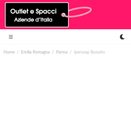
Home
Emilia Romagna
Parma
Ipersoap Busseto