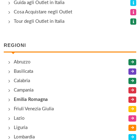
Bose
Guida agli Outlet in Italia
via San Michele Campagna , Fidenza
Cosa Acquistare negli Outlet
Tour degli Outlet in Italia
Brugnoli
località Vischeto 131, Bardi
REGIONI
Cafè Coton
Abruzzo
via San Michele Campagna , Fidenza
Basilicata
Calabria
Campania
Emilia Romagna
Friuli Venezia Giulia
Lazio
Liguria
Lombardia