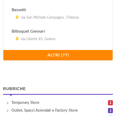
Bassetti
via San Michele Campagna , Fidenza
Bilboquet Gennari
via Libertà 45, Gaiano
Blunauta
ALTRI (77)
via San Michele Campagna , Fidenza
Bodum
via San Michele Campagna , Fidenza
RUBRICHE
Bormioli Rocco Casa
Temporary Store
Viale Martiri della Libertà 1, Fidenza
Outlet, Spacci Aziendali e Factory Store