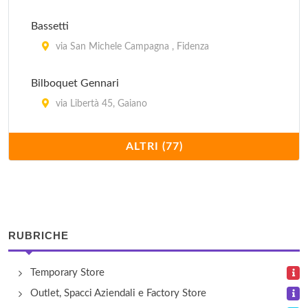
Bassetti
via San Michele Campagna , Fidenza
Bilboquet Gennari
via Libertà 45, Gaiano
Blunauta
ALTRI (77)
via San Michele Campagna , Fidenza
Bodum
via San Michele Campagna , Fidenza
RUBRICHE
Bormioli Rocco Casa
Temporary Store
Viale Martiri della Libertà 1, Fidenza
Outlet, Spacci Aziendali e Factory Store