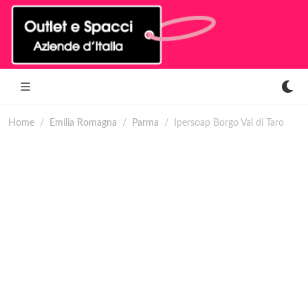
Home
Emilia Romagna
Parma
Ipersoap Borgo Val di Taro