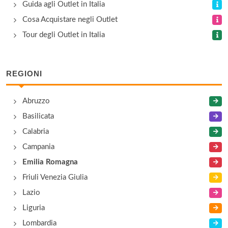
Bose
Guida agli Outlet in Italia
via San Michele Campagna , Fidenza
Cosa Acquistare negli Outlet
Tour degli Outlet in Italia
Brugnoli
località Vischeto 131, Bardi
REGIONI
Cafè Coton
Abruzzo
via San Michele Campagna , Fidenza
Basilicata
Calabria
Campania
Emilia Romagna
Friuli Venezia Giulia
Lazio
Liguria
Lombardia