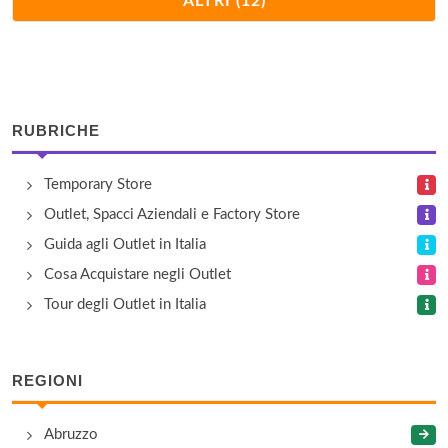
ALTRI (12)
Via De Marinis 20, Vietri sul Mare
Cooperativa Agricola Nuovo Cilento
via Ortale , San Mauro Cilento
RUBRICHE
Discount Cavaliere
Temporary Store
via Santissimi Martiri Salernitani 42/46, Salerno
Outlet, Spacci Aziendali e Factory Store
Il Cigno
Guida agli Outlet in Italia
via San Leonardo 139, Salerno
Cosa Acquistare negli Outlet
Tour degli Outlet in Italia
La Bottega di Brunella
via Pasitea 72, Positano
REGIONI
La Bufalara – Caseificio Barlotti
Abruzzo
via Torre di Mare 1, Capaccio