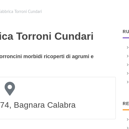
Fabbrica Torroni Cundari
RU
ica Torroni Cundari
orroncini morbidi ricoperti di agrumi e
274, Bagnara Calabra
RE