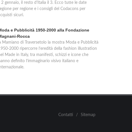
l 2 gennaio, il resto d'Italia il 3. Ecco tutte le date
regione per regione e i consigli del Codacons per
cquisti sicuri.
Moda e Pubblicità 1950-2000 alla Fondazione
Magnani-Rocca
A Mamiano di Traversetolo la mostra Moda e Pubblicità
950-2000 ripercorre l’eredità della fashion illustration
el Made in Italy, tra manifesti, schizzi e icone che
anno definito l’immaginario visivo italiano e
nternazionale.
Contatti
/
Sitemap