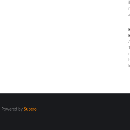
i
a
1
n
h
i
ti. Powered by
Supero