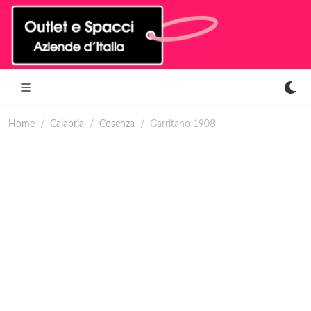
Home
Calabria
Cosenza
Garritano 1908