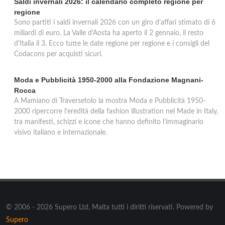
Saldi invernali 2026: il calendario completo regione per
regione
Sono partiti i saldi invernali 2026 con un giro d'affari stimato di 6
miliardi di euro. La Valle d'Aosta ha aperto il 2 gennaio, il resto
d'Italia il 3. Ecco tutte le date regione per regione e i consigli del
Codacons per acquisti sicuri.
Moda e Pubblicità 1950-2000 alla Fondazione Magnani-
Rocca
A Mamiano di Traversetolo la mostra Moda e Pubblicità 1950-
2000 ripercorre l’eredità della fashion illustration nel Made in Italy,
tra manifesti, schizzi e icone che hanno definito l’immaginario
visivo italiano e internazionale.
© 2006 - 2026 Supero Ltd, Malta tutti i diritti riservati. Powered by
Supero