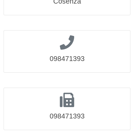
Cosenza
098471393
098471393